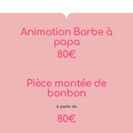
Animation Barbe à
papa
80€
Pièce montée de
bonbon
à partir de
80€