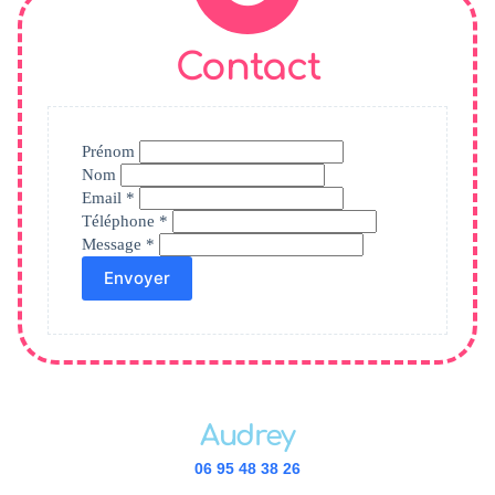
Contact
contact
Prénom
candy
Nom
Email
*
Téléphone
*
Message
*
Envoyer
Audrey
06 95 48 38 26